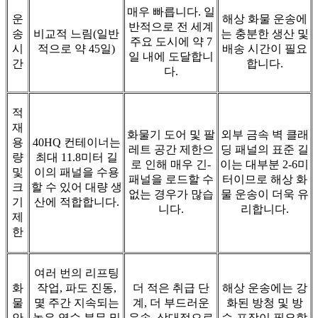
매우 빠릅니다. 일
운
해상 화물 운송에
반적으로 전 세계
송
비교적 느림(일반
는 충분한 생산 및
주요 도시에 약 7
시
적으로 약 45일)
배송 시간이 필요
일 내에 도달합니
간
합니다.
다.
적
재
화물기 도어 및 팔
외부 금속 벽 클래
용
40HQ 컨테이너는
레트 공간 제한으
딩 패널의 표준 길
량
최대 11.8미터 길
로 인해 매우 긴-
이는 대부분 2-6미
및
이의 패널을 수용
패널을 로드할 수
터이므로 해상 화
크
할 수 있어 대량 생
없는 경우가 많습
물 운송이 더욱 유
기
산에 적합합니다.
니다.
리합니다.
제
한
여러 번의 리프팅
화
작업, 파도 진동,
더 적은 취급 단
해상 운송에는 강
물
몇 주간 지속되는
계, 더 부드러운
화된 방청 및 방
안
높은 염수 분무 및
운송, 상대적으로
습-포장이 필요합