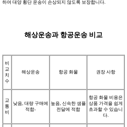
하여 대양 횡단 운송이 손상되지 않도록 보장합니다.
해상운송과 항공운송 비교
비
교
해상운송
항공 화물
권장 사항
치
수
항공 화물 비용은
교
낮음, 대량 구매에
높음, 신속한 샘플
상품 가격을 쉽게
통
적합-
전달에 적합
초과할 수 있습니
비
다.