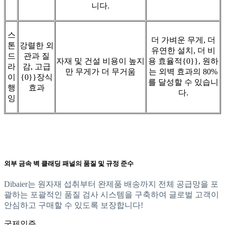
니다.
스
더 가벼운 무게, 더
톤
강렬한 외
유연한 설치, 더 비
드
관과 질
자재 및 건설 비용이 높지
용 효율적{0}}, 원하
라
감, 고급
만 무게가 더 무거움
는 외벽 효과의 80%
이
{0}}장식
를 달성할 수 있습니
행
효과
다.
잉
외부 금속 벽 클래딩 패널의 품질 및 규정 준수
Dibaier는 원자재 섭취부터 완제품 배송까지 전체 공급망을 포
괄하는 포괄적인 품질 검사 시스템을 구축하여 글로벌 고객이
안심하고 구매할 수 있도록 보장합니다!
국제인증