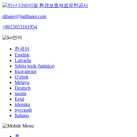
dibaier@jndibaier.com
+8615053161954
언어
한국어
English
Latviešu
Srbija jezik (latinica)
Български
O'zbek
Melayu
Deutsch
suomi
Eesti
íslenska
русский
Italiano
홈