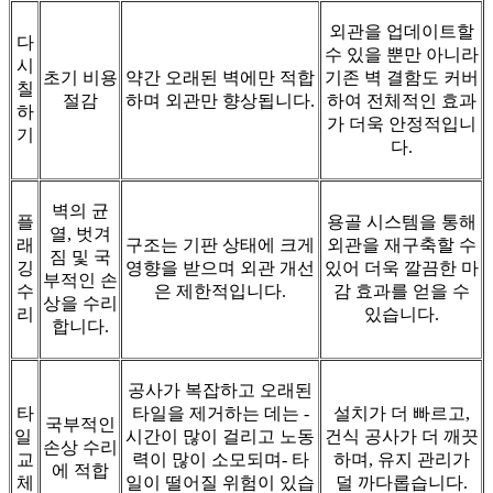
외관을 업데이트할
다
수 있을 뿐만 아니라
시
초기 비용
약간 오래된 벽에만 적합
기존 벽 결함도 커버
칠
절감
하며 외관만 향상됩니다.
하여 전체적인 효과
하
가 더욱 안정적입니
기
다.
벽의 균
플
용골 시스템을 통해
열, 벗겨
래
구조는 기판 상태에 크게
외관을 재구축할 수
짐 및 국
깅
영향을 받으며 외관 개선
있어 더욱 깔끔한 마
부적인 손
수
은 제한적입니다.
감 효과를 얻을 수
상을 수리
리
있습니다.
합니다.
공사가 복잡하고 오래된
타
타일을 제거하는 데는 -
설치가 더 빠르고,
국부적인
일 ​​
시간이 많이 걸리고 노동
건식 공사가 더 깨끗
손상 수리
교
력이 많이 소모되며- 타
하며, 유지 관리가
에 적합
체
일이 떨어질 위험이 있습
덜 까다롭습니다.