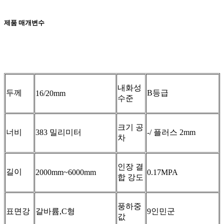
제품 매개변수
내화성
두께
B등급
16/20mm
수준
크기 공
너비
383 밀리미터
-/ 플러스 2mm
차
인장 결
길이
2000mm~6000mm
0.17MPA
합 강도
풍하중
표면강
갈바륨,C형
9인민군
값